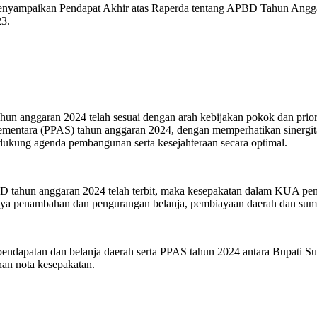
yampaikan Pendapat Akhir atas Raperda tentang APBD Tahun Angga
23.
n anggaran 2024 telah sesuai dengan arah kebijakan pokok dan prio
ntara (PPAS) tahun anggaran 2024, dengan memperhatikan sinergitas 
ukung agenda pembangunan serta kesejahteraan secara optimal.
 tahun anggaran 2024 telah terbit, maka kesepakatan dalam KUA pen
anya penambahan dan pengurangan belanja, pembiayaan daerah dan sumb
pendapatan dan belanja daerah serta PPAS tahun 2024 antara Bupati 
n nota kesepakatan.