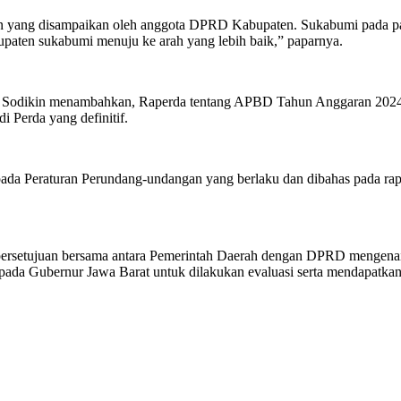
aran yang disampaikan oleh anggota DPRD Kabupaten. Sukabumi pada p
upaten sukabumi menuju ke arah yang lebih baik,” paparnya.
odikin menambahkan, Raperda tentang APBD Tahun Anggaran 2024 te
i Perda yang definitif.
Peraturan Perundang-undangan yang berlaku dan dibahas pada rapat g
a persetujuan bersama antara Pemerintah Daerah dengan DPRD menge
pada Gubernur Jawa Barat untuk dilakukan evaluasi serta mendapatkan