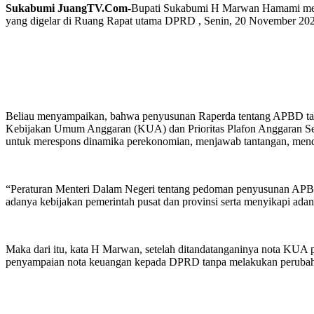
Sukabumi JuangTV.Com-
Bupati Sukabumi H Marwan Hamami men
yang digelar di Ruang Rapat utama DPRD , Senin, 20 November 20
Beliau menyampaikan, bahwa penyusunan Raperda tentang APBD tahu
Kebijakan Umum Anggaran (KUA) dan Prioritas Plafon Anggaran Seme
untuk merespons dinamika perekonomian, menjawab tantangan, mend
“Peraturan Menteri Dalam Negeri tentang pedoman penyusunan APBD
adanya kebijakan pemerintah pusat dan provinsi serta menyikapi ad
Maka dari itu, kata H Marwan, setelah ditandatanganinya nota KUA 
penyampaian nota keuangan kepada DPRD tanpa melakukan perubaha