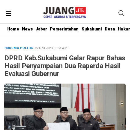
Home
News
Jabar
Pemerintahan
Sukabumi
Desa
Hukum
HUKUM & POLITIK
· 27 Des 2023
11:53
WIB
·
DPRD Kab.Sukabumi Gelar Rapur Bahas
Hasil Penyampaian Dua Raperda Hasil
Evaluasi Gubernur