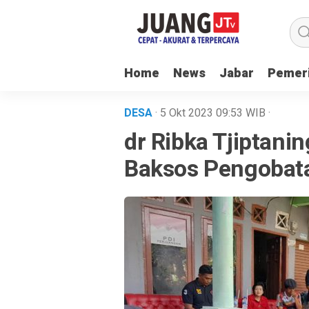
Home
News
Jabar
Pemer
DESA
· 5 Okt 2023
09:53
WIB
·
dr Ribka Tjiptani
Baksos Pengobata