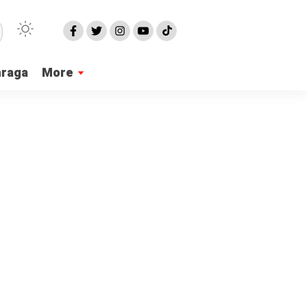
hraga
More