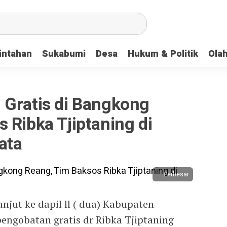
intahan
Sukabumi
Desa
Hukum & Politik
Ola
 Gratis di Bangkong
 Ribka Tjiptaning di
ata
Perbesar
anjut ke dapil ll ( dua) Kabupaten
pengobatan gratis dr Ribka Tjiptaning