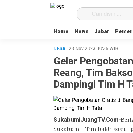
Home
News
Jabar
Pemer
DESA
· 23 Nov 2023
10:36
WIB
·
Gelar Pengobatan
Reang, Tim Baksos
Dampingi Tim H T
SukabumiJuangTV.Com-
Berl
Sukabumi , Tim bakti sosial 