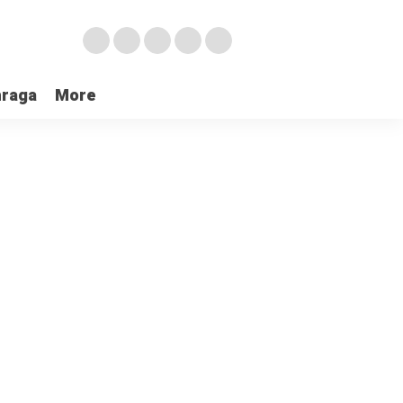
hraga
More